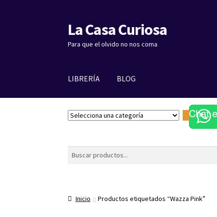
La Casa Curiosa
Ir
Ir
a
al
Para que el olvido no nos coma
la
contenido
navegación
LIBRERÍA
BLOG
Chat 
S
e
l
e
Buscar
c
c
i
o
Inicio
Productos etiquetados “Wazza Pink”
n
a