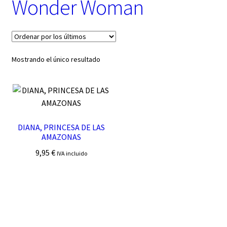
Wonder Woman
t
e
g
o
r
í
Mostrando el único resultado
a
DIANA, PRINCESA DE LAS
AMAZONAS
9,95
€
IVA incluido