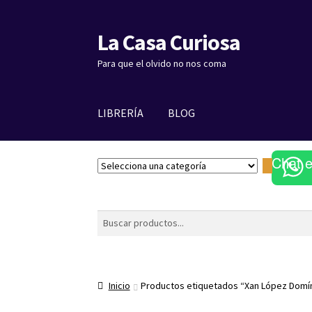
La Casa Curiosa
Ir
Ir
a
al
Para que el olvido no nos coma
la
contenido
navegación
LIBRERÍA
BLOG
Chat 
S
e
l
e
Buscar
c
c
i
o
Inicio
Productos etiquetados “Xan López Domí
n
a