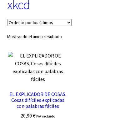
xkcd
t
e
g
o
r
í
Mostrando el único resultado
a
EL EXPLICADOR DE COSAS.
Cosas difíciles explicadas
con palabras fáciles
20,90
€
IVA incluido