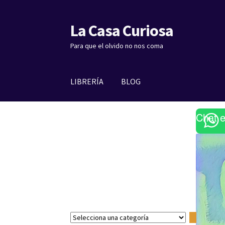
La Casa Curiosa
Ir
Ir
a
al
Para que el olvido no nos coma
la
contenido
navegación
LIBRERÍA
BLOG
Chat 
S