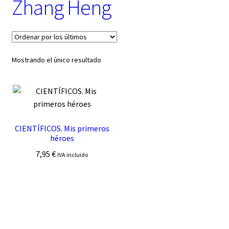
Zhang Heng
t
e
g
o
r
í
Mostrando el único resultado
a
CIENTÍFICOS. Mis primeros
héroes
7,95
€
IVA incluido