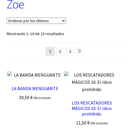
Zoe
t
e
g
o
r
í
Ordenado
Mostrando 1–10 de 23 resultados
a
por
los
1
2
3
últimos
LA BANDA MENGUANTE
10,50
€
IVA incluido
LOS RESCATADORES
MÁGICOS 10. El libro
prohibido
11,50
€
IVA incluido