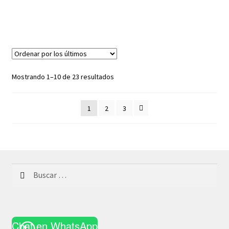
Ordenado
Mostrando 1–10 de 23 resultados
por
los
1
2
3
últimos
Buscar:
Chat en WhatsApp