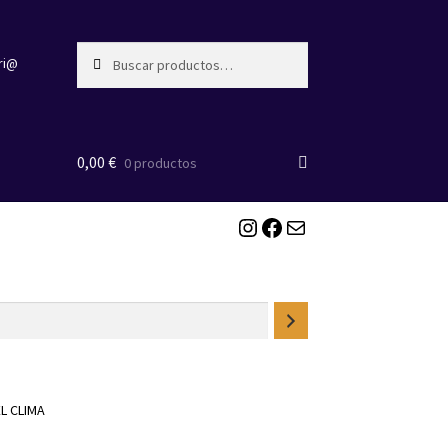
Buscar
Buscar
ri@
por:
0,00
€
0 productos
Instagram
Facebook
Correo electrónico
L CLIMA