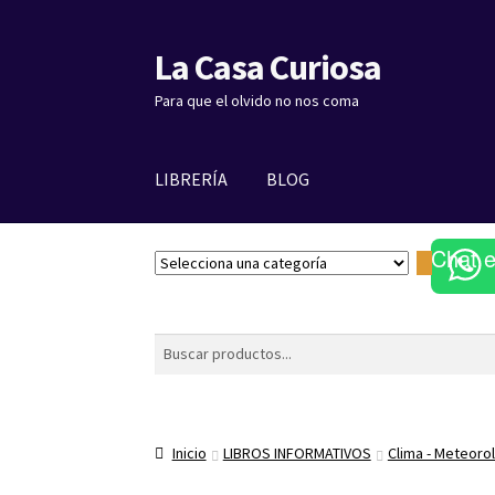
La Casa Curiosa
Ir
Ir
a
al
Para que el olvido no nos coma
la
contenido
navegación
LIBRERÍA
BLOG
Chat 
S
e
l
e
Buscar
c
c
i
o
Inicio
LIBROS INFORMATIVOS
Clima - Meteoro
n
a