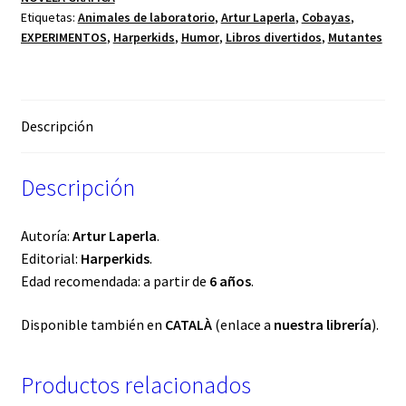
Etiquetas:
Animales de laboratorio
,
Artur Laperla
,
Cobayas
,
EXPERIMENTOS
,
Harperkids
,
Humor
,
Libros divertidos
,
Mutantes
Descripción
Descripción
Autoría:
Artur Laperla
.
Editorial:
Harperkids
.
Edad recomendada: a partir de
6 años
.
Disponible también en
CATALÀ
(enlace a
nuestra librería
).
Productos relacionados