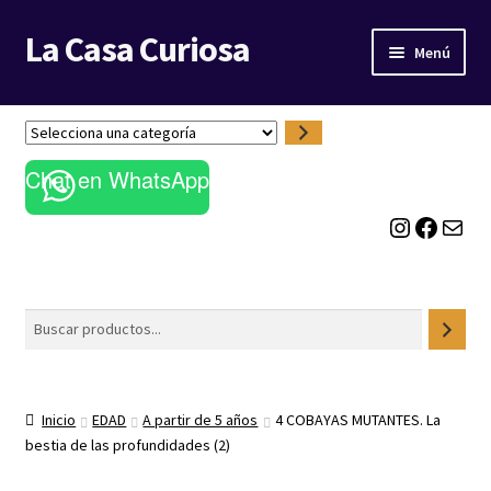
La Casa Curiosa
Ir
Ir
Menú
a
al
la
contenido
LIBRERÍA
navegación
S
e
BLOG
Chat en WhatsApp
l
e
Instagram
Facebook
Correo electrónico
c
c
i
o
Buscar
n
a
u
n
Inicio
EDAD
A partir de 5 años
4 COBAYAS MUTANTES. La
a
bestia de las profundidades (2)
c
a