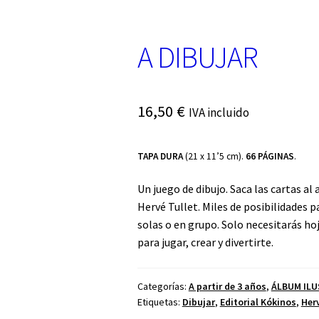
A DIBUJAR
16,50
€
IVA incluido
TAPA DURA
(21 x 11’5 cm).
66 PÁGINAS
.
Un juego de dibujo. Saca las cartas al 
Hervé Tullet. Miles de posibilidades p
solas o en grupo. Solo necesitarás hoj
para jugar, crear y divertirte.
Categorías:
A partir de 3 años
,
ÁLBUM IL
Etiquetas:
Dibujar
,
Editorial Kókinos
,
Herv