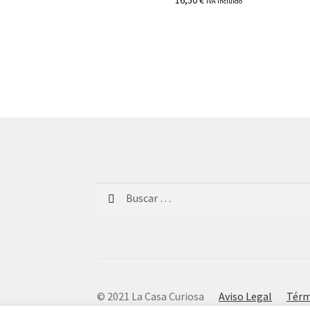
16,50
€
IVA incluido
Buscar:
© 2021 La Casa Curiosa
Aviso Legal
Térm