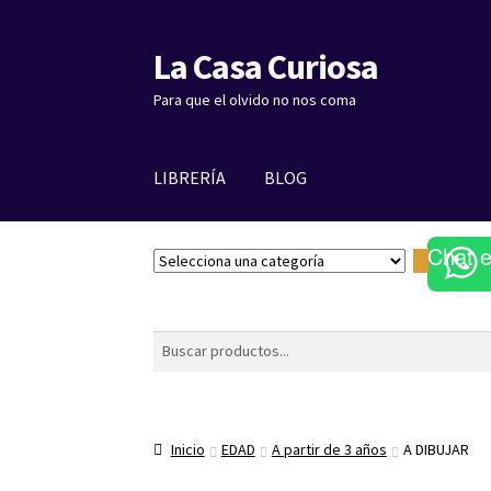
La Casa Curiosa
Ir
Ir
a
al
Para que el olvido no nos coma
la
contenido
navegación
LIBRERÍA
BLOG
Chat 
S
e
l
e
Buscar
c
c
i
o
Inicio
EDAD
A partir de 3 años
A DIBUJAR
n
a