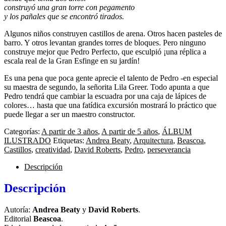
construyó una gran torre con pegamento
y los pañales que se encontró tirados.
Algunos niños construyen castillos de arena. Otros hacen pasteles de
barro. Y otros levantan grandes torres de bloques. Pero ninguno
construye mejor que Pedro Perfecto, que esculpió ¡una réplica a
escala real de la Gran Esfinge en su jardín!
Es una pena que poca gente aprecie el talento de Pedro -en especial
su maestra de segundo, la señorita Lila Greer. Todo apunta a que
Pedro tendrá que cambiar la escuadra por una caja de lápices de
colores… hasta que una fatídica excursión mostrará lo práctico que
puede llegar a ser un maestro constructor.
Categorías:
A partir de 3 años
,
A partir de 5 años
,
ÁLBUM
ILUSTRADO
Etiquetas:
Andrea Beaty
,
Arquitectura
,
Beascoa
,
Castillos
,
creatividad
,
David Roberts
,
Pedro
,
perseverancia
Descripción
Descripción
Autoría:
Andrea Beaty
y
David Roberts
.
Editorial
Beascoa
.