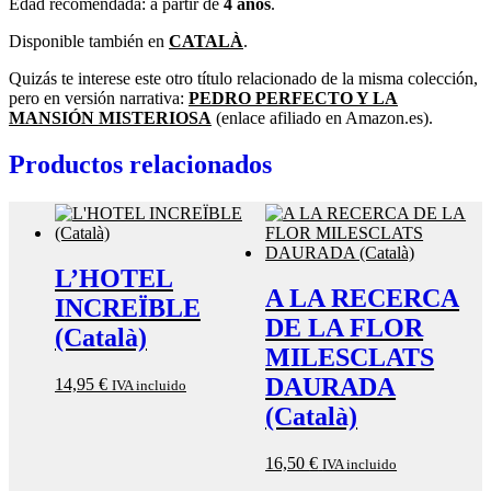
Edad recomendada: a partir de
4 años
.
Disponible también en
CATALÀ
.
Quizás te interese este otro título relacionado de la misma colección,
pero en versión narrativa:
PEDRO PERFECTO Y LA
MANSIÓN MISTERIOSA
(enlace afiliado en Amazon.es).
Productos relacionados
L’HOTEL
A LA RECERCA
INCREÏBLE
DE LA FLOR
(Català)
MILESCLATS
DAURADA
14,95
€
IVA incluido
(Català)
16,50
€
IVA incluido