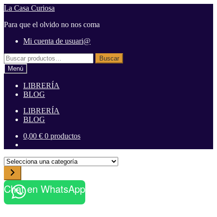
Ir
Ir
La Casa Curiosa
a
al
Para que el olvido no nos coma
la
contenido
navegación
Mi cuenta de usuari@
Buscar
Buscar
por:
Menú
LIBRERÍA
BLOG
LIBRERÍA
BLOG
0,00
€
0 productos
S
e
l
Chat en WhatsApp
e
c
c
i