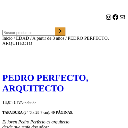
o
n
a
Instagram
Facebook
Correo electrónico
u
n
a
Buscar
c
Inicio
/
EDAD
/
A partir de 3 años
/
PEDRO PERFECTO,
a
ARQUITECTO
t
e
g
o
r
í
a
PEDRO PERFECTO,
ARQUITECTO
14,95
€
IVA incluido
TAPA DURA
(24’6 x 29’7 cm).
40 PÁGINAS
.
El joven Pedro Perfecto es arquitecto
desde que tenía dos años: