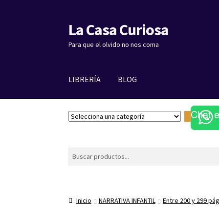
La Casa Curiosa
Ir
Ir
a
al
Para que el olvido no nos coma
la
contenido
navegación
LIBRERÍA
BLOG
Chat 
S
e
l
e
Buscar
c
c
i
o
Inicio
NARRATIVA INFANTIL
Entre 200 y 299 pá
n
a