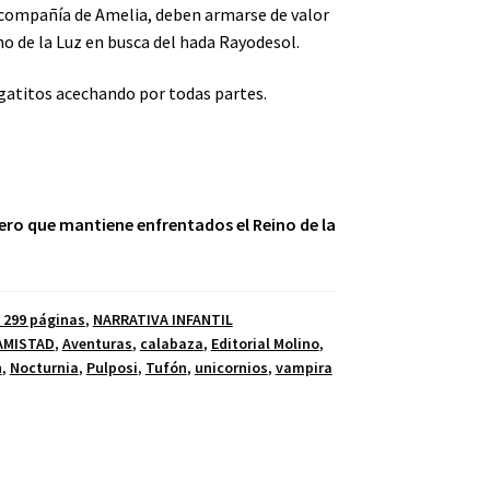
e compañía de Amelia, deben armarse de valor
no de la Luz en busca del hada Rayodesol.
 gatitos acechando por todas partes.
ro que mantiene enfrentados el Reino de la
y 299 páginas
,
NARRATIVA INFANTIL
AMISTAD
,
Aventuras
,
calabaza
,
Editorial Molino
,
n
,
Nocturnia
,
Pulposi
,
Tufón
,
unicornios
,
vampira