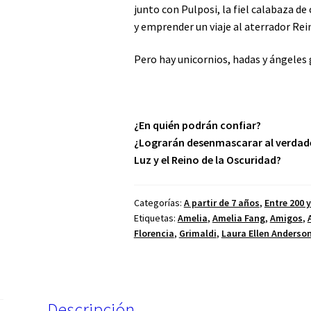
junto con Pulposi, la fiel calabaza d
y emprender un viaje al aterrador Rei
Pero hay unicornios, hadas y ángeles
¿En quién podrán confiar?
¿Lograrán desenmascarar al verdade
Luz y el Reino de la Oscuridad?
Categorías:
A partir de 7 años
,
Entre 200 
Etiquetas:
Amelia
,
Amelia Fang
,
Amigos
,
Florencia
,
Grimaldi
,
Laura Ellen Anderso
Descripción