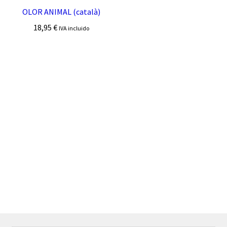
OLOR ANIMAL (català)
18,95
€
IVA incluido