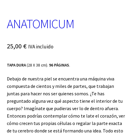
t
e
g
ANATOMICUM
o
r
í
a
25,00
€
IVA incluido
TAPA DURA
(28 X 38 cm).
96 PÁGINAS
.
Debajo de nuestra piel se encuentra una máquina viva
compuesta de cientos y miles de partes, que trabajan
juntas para hacer nos ser quienes somos. ¿Te has
preguntado alguna vez qué aspecto tiene el interior de tu
cuerpo? Imagínate que pudieras ver lo de dentro afuera.
Entonces podrías contemplar cómo te late el corazón, ver
cómo crecen tus propias células o regalar la parte exacta
de tu cerebro donde se está formando una idea. Todo esto