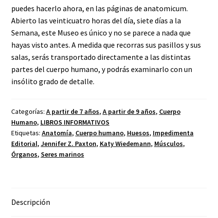
puedes hacerlo ahora, en las páginas de anatomicum.
Abierto las veinticuatro horas del día, siete días a la
Semana, este Museo es único y no se parece a nada que
hayas visto antes. A medida que recorras sus pasillos y sus
salas, serás transportado directamente a las distintas
partes del cuerpo humano, y podrás examinarlo con un
insólito grado de detalle.
Categorías:
A partir de 7 años
,
A partir de 9 años
,
Cuerpo
Humano
,
LIBROS INFORMATIVOS
Etiquetas:
Anatomía
,
Cuerpo humano
,
Huesos
,
Impedimenta
Editorial
,
Jennifer Z. Paxton
,
Katy Wiedemann
,
Músculos
,
Órganos
,
Seres marinos
Descripción