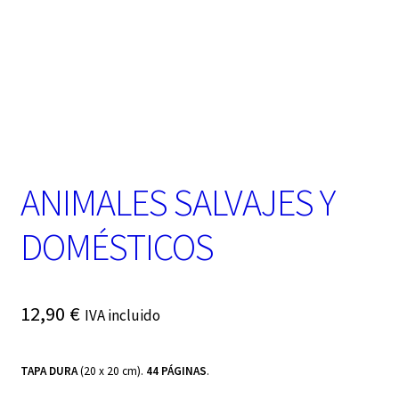
t
e
g
o
r
í
a
ANIMALES SALVAJES Y
DOMÉSTICOS
12,90
€
IVA incluido
TAPA DURA
(20 x 20 cm).
44 PÁGINAS
.