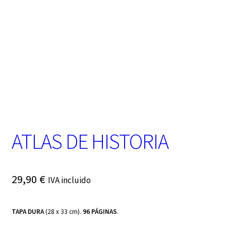
t
e
g
o
r
í
a
ATLAS DE HISTORIA
29,90
€
IVA incluido
TAPA DURA
(28 x 33 cm).
96 PÁGINAS
.