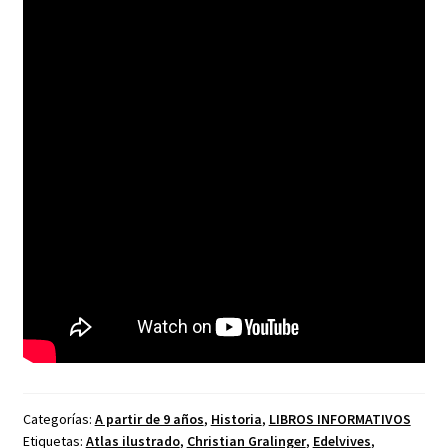
Categorías:
A partir de 9 años
,
Historia
,
LIBROS INFORMATIVOS
Etiquetas:
Atlas ilustrado
,
Christian Gralinger
,
Edelvives
,