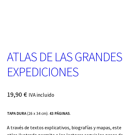
t
e
g
o
r
í
a
ATLAS DE LAS GRANDES
EXPEDICIONES
19,90
€
IVA incluido
TAPA DURA
(26 x 34 cm).
43 PÁGINAS
.
A través de textos explicativos, biografías y mapas, este
atlas ilustrado permite a los lectores seguir los pasos de