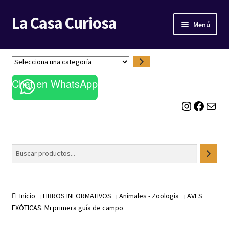
La Casa Curiosa
Ir
Ir
Menú
a
al
la
contenido
LIBRERÍA
navegación
S
e
BLOG
Chat en WhatsApp
l
e
Instagram
Facebook
Correo electrónico
c
c
i
o
Buscar
n
a
u
n
Inicio
LIBROS INFORMATIVOS
Animales - Zoología
AVES
a
EXÓTICAS. Mi primera guía de campo
c
a