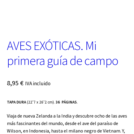
t
e
g
o
r
í
a
AVES EXÓTICAS. Mi
primera guía de campo
8,95
€
IVA incluido
TAPA DURA
(22’7 x 26’2 cm).
36 PÁGINAS
.
Viaja de nueva Zelanda a la India y descubre ocho de las aves
más fascinantes del mundo, desde el ave del paraíso de
Wilson, en Indonesia, hasta el milano negro de Vietnam. Y,