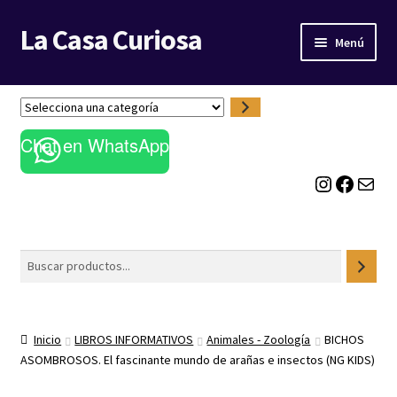
La Casa Curiosa
Ir
Ir
Menú
a
al
la
contenido
LIBRERÍA
navegación
S
e
BLOG
Chat en WhatsApp
l
e
Instagram
Facebook
Correo electrónico
c
c
i
o
Buscar
n
a
u
n
Inicio
LIBROS INFORMATIVOS
Animales - Zoología
BICHOS
a
ASOMBROSOS. El fascinante mundo de arañas e insectos (NG KIDS)
c
a