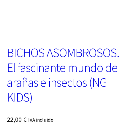
t
e
g
o
r
í
a
BICHOS ASOMBROSOS.
El fascinante mundo de
arañas e insectos (NG
KIDS)
22,00
€
IVA incluido