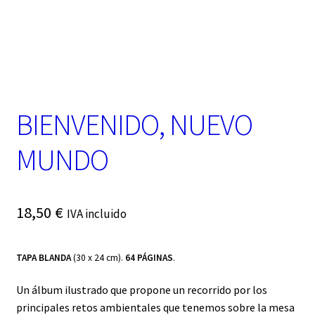
t
e
g
o
r
í
a
BIENVENIDO, NUEVO
MUNDO
18,50
€
IVA incluido
TAPA BLANDA
(30 x 24 cm).
64 PÁGINAS
.
Un álbum ilustrado que propone un recorrido por los
principales retos ambientales que tenemos sobre la mesa