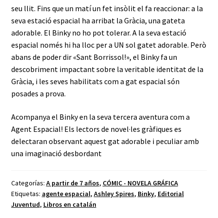
seu llit. Fins que un matí un fet insòlit el fa reaccionar: a la
seva estació espacial ha arribat la Gràcia, una gateta
adorable. El Binky no ho pot tolerar. A la seva estació
espacial només hi ha lloc per a UN sol gatet adorable. Però
abans de poder dir «Sant Borrissol!», el Binky fa un
descobriment impactant sobre la veritable identitat de la
Gràcia, i les seves habilitats com a gat espacial són
posades a prova.
Acompanya el Binky en la seva tercera aventura com a
Agent Espacial! Els lectors de novel·les gràfiques es
delectaran observant aquest gat adorable i peculiar amb
una imaginació desbordant
Categorías:
A partir de 7 años
,
CÓMIC - NOVELA GRÁFICA
Etiquetas:
agente espacial
,
Ashley Spires
,
Binky
,
Editorial
Juventud
,
Libros en catalán