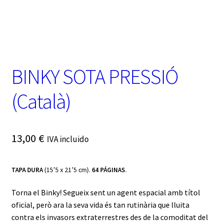
t
e
g
o
r
í
a
BINKY SOTA PRESSIÓ
(Català)
13,00
€
IVA incluido
TAPA DURA
(15’5 x 21’5 cm).
64 PÁGINAS
.
Torna el Binky! Segueix sent un agent espacial amb títol
oficial, però ara la seva vida és tan rutinària que lluita
contra els invasors extraterrestres des de la comoditat del