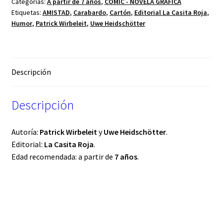
Categorías:
A partir de 7 años
,
CÓMIC - NOVELA GRÁFICA
Etiquetas:
AMISTAD
,
Carabardo
,
Cartón
,
Editorial La Casita Roja
,
Humor
,
Patrick Wirbeleit
,
Uwe Heidschötter
Descripción
Descripción
Autoría:
Patrick Wirbeleit
y
Uwe Heidschötter
.
Editorial:
La Casita Roja
.
Edad recomendada: a partir de
7 años
.