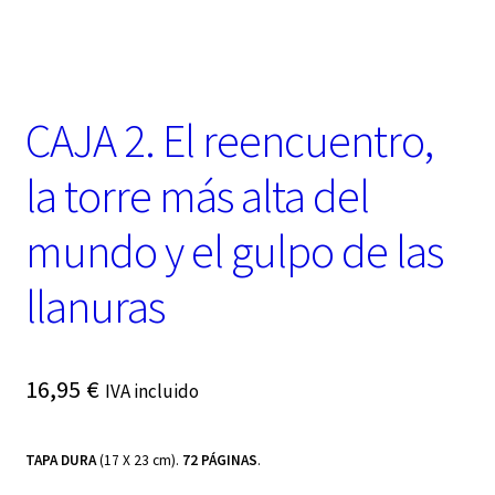
t
e
g
o
r
CAJA 2. El reencuentro,
í
a
la torre más alta del
mundo y el gulpo de las
llanuras
16,95
€
IVA incluido
TAPA DURA
(17 X 23 cm).
72 PÁGINAS
.