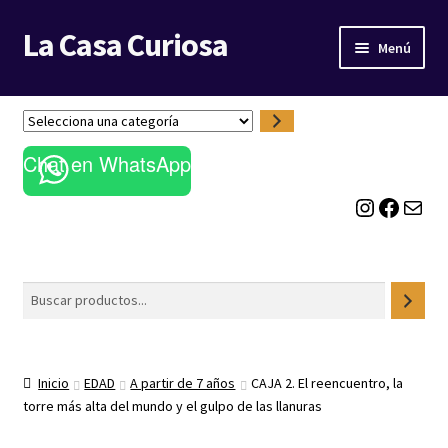
La Casa Curiosa
Ir
Ir
Menú
a
al
la
contenido
LIBRERÍA
navegación
S
e
BLOG
Chat en WhatsApp
l
e
Instagram
Facebook
Correo electrónico
c
c
i
o
Buscar
n
a
u
n
Inicio
EDAD
A partir de 7 años
CAJA 2. El reencuentro, la
a
torre más alta del mundo y el gulpo de las llanuras
c
a