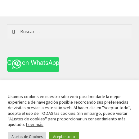
Buscar:
Chat en WhatsApp
Usamos cookies en nuestro sitio web para brindarle la mejor
experiencia de navegación posible recordando sus preferencias
© 2021 La Casa Curiosa
Aviso Legal
Términos y
de visitas previas a este sitio web. Al hacer clic en "Aceptar todo",
acepta el uso de TODAS las cookies. Sin embargo, puede visitar
Condiciones
Política de Privacidad
Política de Cookies
"Ajustes de cookies" para proporcionar un consentimiento más
ajustado.
Leer más
Ajustes de Cookies
Aceptar todo
0