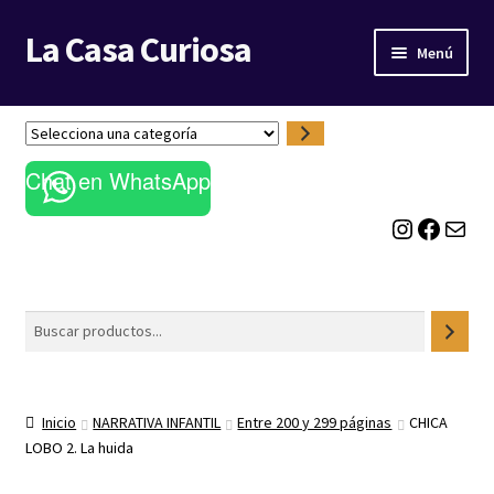
La Casa Curiosa
Ir
Ir
Menú
a
al
la
contenido
LIBRERÍA
navegación
S
e
BLOG
Chat en WhatsApp
l
e
Instagram
Facebook
Correo electrónico
c
c
i
o
Buscar
n
a
u
n
Inicio
NARRATIVA INFANTIL
Entre 200 y 299 páginas
CHICA
a
LOBO 2. La huida
c
a