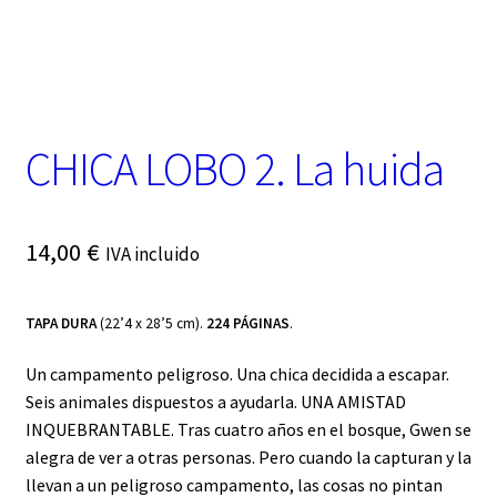
t
e
g
o
r
í
a
CHICA LOBO 2. La huida
14,00
€
IVA incluido
TAPA DURA
(22’4 x 28’5 cm).
224 PÁGINAS
.
Un campamento peligroso. Una chica decidida a escapar.
Seis animales dispuestos a ayudarla. UNA AMISTAD
INQUEBRANTABLE. Tras cuatro años en el bosque, Gwen se
alegra de ver a otras personas. Pero cuando la capturan y la
llevan a un peligroso campamento, las cosas no pintan