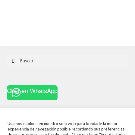
Buscar:
Chat en WhatsApp
Usamos cookies en nuestro sitio web para brindarle la mejor
experiencia de navegación posible recordando sus preferencias
© 2021 La Casa Curiosa
Aviso Legal
Términos y
de visitas previas a este sitio web. Al hacer clic en "Aceptar todo",