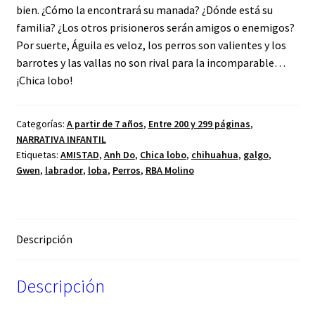
bien. ¿Cómo la encontrará su manada? ¿Dónde está su
familia? ¿Los otros prisioneros serán amigos o enemigos?
Por suerte, Águila es veloz, los perros son valientes y los
barrotes y las vallas no son rival para la incomparable…
¡Chica lobo!
Categorías:
A partir de 7 años
,
Entre 200 y 299 páginas
,
NARRATIVA INFANTIL
Etiquetas:
AMISTAD
,
Anh Do
,
Chica lobo
,
chihuahua
,
galgo
,
Gwen
,
labrador
,
loba
,
Perros
,
RBA Molino
Descripción
Descripción