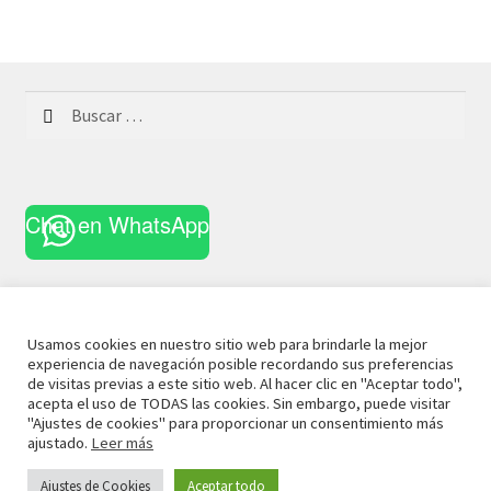
Buscar:
Chat en WhatsApp
Usamos cookies en nuestro sitio web para brindarle la mejor
experiencia de navegación posible recordando sus preferencias
© 2022 La Casa Curiosa
Aviso Legal
Términos y
de visitas previas a este sitio web. Al hacer clic en "Aceptar todo",
acepta el uso de TODAS las cookies. Sin embargo, puede visitar
Condiciones
Política de Privacidad
Política de Cookies
"Ajustes de cookies" para proporcionar un consentimiento más
ajustado.
Leer más
Ajustes de Cookies
Aceptar todo
0