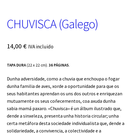
t
e
g
CHUVISCA (Galego)
o
r
í
a
14,00
€
IVA incluido
TAPA DURA
(22 x 22 cm).
36 PÁGINAS
.
Dunha adversidade, como a chuvia que enchoupa o fogar
dunha familia de aves, xorde a oportunidade para que os
seus habitantes aprendan os uns dos outros e enriquezan
mutuamente os seus coñecementos, coa axuda dunha
sabia mamá paxaro. «Chuvisca» é un álbum ilustrado que,
dende a sinxeleza, presenta unha historia circular; unha
certa metáfora desta sociedade individualista que, dende a
solidariedade, a convivencia, a colectividade e a