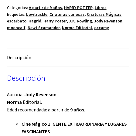
Categorías:
A partir de 9 años
,
HARRY POTTER
,
Libros
Etiquetas:
bowtruckle
,
Criaturas curiosas
,
Criaturas Mágicas
,
escarbato
,
Hagrid
,
Harry Potter
,
J.K. Rowling
,
Jody Revenson
,
mooncalf
,
Newt Scamander
,
Norma Editorial
,
occamy
Descripción
Descripción
Autoría:
Jody Revenson
.
Norma
Editorial.
Edad recomendada: a partir de
9 años
.
Cine Mágico 1. GENTE EXTRAORDINARIA Y LUGARES
FASCINANTES