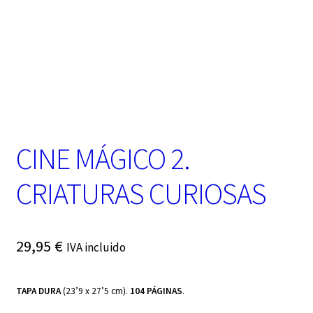
t
e
g
o
r
í
a
CINE MÁGICO 2.
CRIATURAS CURIOSAS
29,95
€
IVA incluido
TAPA DURA
(23’9 x 27’5 cm).
104 PÁGINAS
.