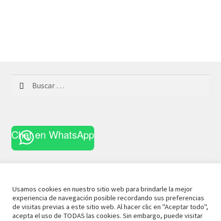
Buscar:
Chat en WhatsApp
Usamos cookies en nuestro sitio web para brindarle la mejor
experiencia de navegación posible recordando sus preferencias
© 2021 La Casa Curiosa
Aviso Legal
Términos y
de visitas previas a este sitio web. Al hacer clic en "Aceptar todo",
acepta el uso de TODAS las cookies. Sin embargo, puede visitar
Condiciones
Política de Privacidad
Política de Cookies