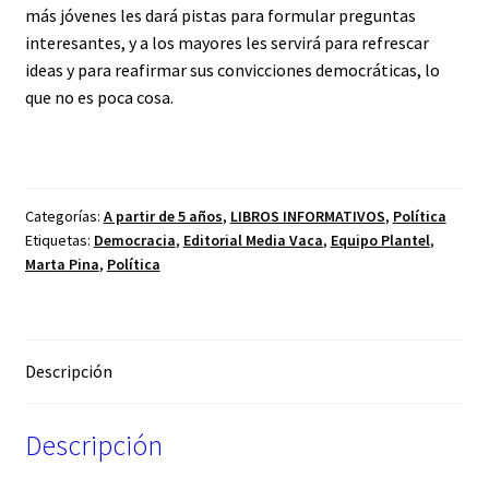
más jóvenes les dará pistas para formular preguntas
interesantes, y a los mayores les servirá para refrescar
ideas y para reafirmar sus convicciones democráticas, lo
que no es poca cosa.
Categorías:
A partir de 5 años
,
LIBROS INFORMATIVOS
,
Política
Etiquetas:
Democracia
,
Editorial Media Vaca
,
Equipo Plantel
,
Marta Pina
,
Política
Descripción
Descripción