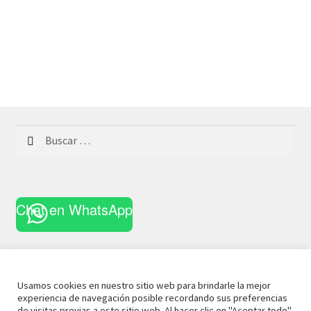
Buscar:
Chat en WhatsApp
Usamos cookies en nuestro sitio web para brindarle la mejor
experiencia de navegación posible recordando sus preferencias
© 2021 La Casa Curiosa
Aviso Legal
Términos y
de visitas previas a este sitio web. Al hacer clic en "Aceptar todo",