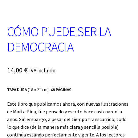
t
e
g
o
CÓMO PUEDE SER LA
r
í
a
DEMOCRACIA
14,00
€
IVA incluido
TAPA DURA
(18 x 21 cm).
48 PÁGINAS
.
Este libro que publicamos ahora, con nuevas ilustraciones
de Marta Pina, fue pensado y escrito hace casi cuarenta
años. Sin embargo, a pesar del tiempo transcurrido, todo
lo que dice (de la manera más clara y sencilla posible)
continúa estando perfectamente vigente. A los lectores