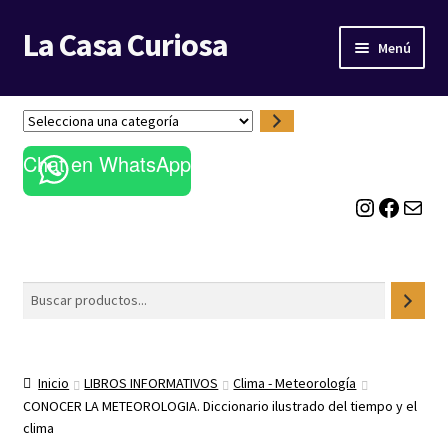
La Casa Curiosa
Ir
Ir
Menú
a
al
la
contenido
LIBRERÍA
navegación
S
e
BLOG
Chat en WhatsApp
l
e
Instagram
Facebook
Correo electrónico
c
c
i
o
Buscar
n
a
u
n
Inicio
LIBROS INFORMATIVOS
Clima - Meteorología
a
CONOCER LA METEOROLOGIA. Diccionario ilustrado del tiempo y el
c
clima
a