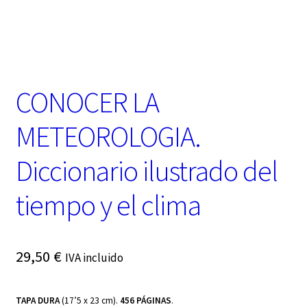
t
e
g
o
r
í
CONOCER LA
a
METEOROLOGIA.
Diccionario ilustrado del
tiempo y el clima
29,50
€
IVA incluido
TAPA DURA
(17’5 x 23 cm).
456 PÁGINAS
.