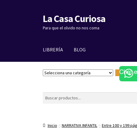
La Casa Curiosa
Ir
Ir
a
al
Para que el olvido no nos coma
la
contenido
navegación
LIBRERÍA
BLOG
Chat 
S
e
l
e
Buscar
c
c
i
o
Inicio
NARRATIVA INFANTIL
Entre 100 y 199 pá
n
a