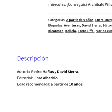
miércoles. ¿Conseguirá Archibald Wil
Categorías:
A partir de 9 años
,
Entre 100 
Etiquetas:
Aventuras
,
David Sierra
,
Editor
picaresca
,
policía
,
Torre Eiffel
,
Varios cu
Descripción
Autoría:
Pedro Mañas
y
David Sierra
.
Editorial:
Libre Albedrío
.
Edad recomendada: a partir de
10 años
.