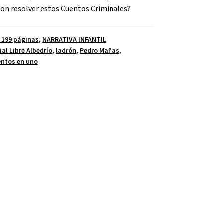
son resolver estos Cuentos Criminales?
y 199 páginas
,
NARRATIVA INFANTIL
ial Libre Albedrío
,
ladrón
,
Pedro Mañas
,
entos en uno