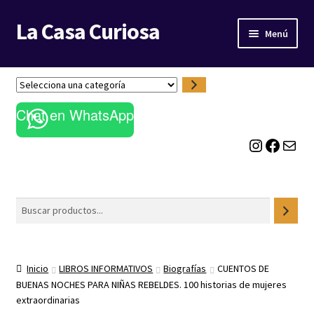
La Casa Curiosa
Ir
Ir
Menú
a
al
la
contenido
LIBRERÍA
navegación
S
e
BLOG
Chat en WhatsApp
l
e
Instagram
Facebook
Correo electrónico
c
c
i
o
Buscar
n
a
u
n
Inicio
LIBROS INFORMATIVOS
Biografías
CUENTOS DE
a
BUENAS NOCHES PARA NIÑAS REBELDES. 100 historias de mujeres
c
extraordinarias
a