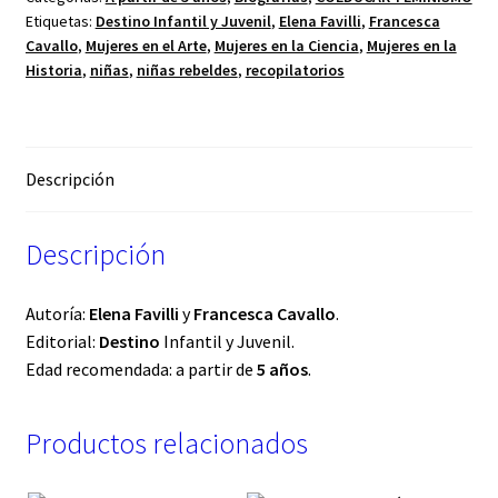
Etiquetas:
Destino Infantil y Juvenil
,
Elena Favilli
,
Francesca
Cavallo
,
Mujeres en el Arte
,
Mujeres en la Ciencia
,
Mujeres en la
Historia
,
niñas
,
niñas rebeldes
,
recopilatorios
Descripción
Descripción
Autoría:
Elena Favilli
y
Francesca Cavallo
.
Editorial:
Destino
Infantil y Juvenil.
Edad recomendada: a partir de
5 años
.
Productos relacionados