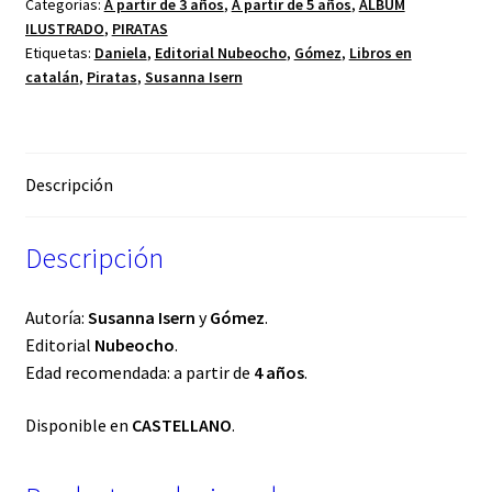
Categorías:
A partir de 3 años
,
A partir de 5 años
,
ÁLBUM
ILUSTRADO
,
PIRATAS
Etiquetas:
Daniela
,
Editorial Nubeocho
,
Gómez
,
Libros en
catalán
,
Piratas
,
Susanna Isern
Descripción
Descripción
Autoría:
Susanna Isern
y
Gómez
.
Editorial
Nubeocho
.
Edad recomendada: a partir de
4 años
.
Disponible en
CASTELLANO
.