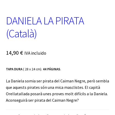
t
e
g
DANIELA LA PIRATA
o
r
í
(Català)
a
14,90
€
IVA incluido
TAPA DURA
( 28 x 24 cm).
44 PÁGINAS
.
La Daniela somia ser pirata del Caiman Negre, però sembla
que aquests pirates són una mica masclistes. El capità
Orellatallada posarà unes proves molt difícils a la Daniela.
Aconseguirà ser pirata del Caiman Negre?