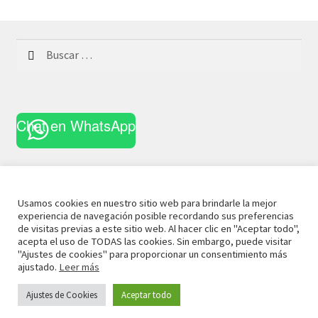
Buscar:
Chat en WhatsApp
Usamos cookies en nuestro sitio web para brindarle la mejor
experiencia de navegación posible recordando sus preferencias
© 2021 La Casa Curiosa
Aviso Legal
Términos y
de visitas previas a este sitio web. Al hacer clic en "Aceptar todo",
acepta el uso de TODAS las cookies. Sin embargo, puede visitar
Condiciones
Política de Privacidad
Política de Cookies
"Ajustes de cookies" para proporcionar un consentimiento más
ajustado.
Leer más
Ajustes de Cookies
Aceptar todo
0
Buscar
Buscar