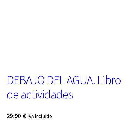
t
e
g
o
r
í
a
DEBAJO DEL AGUA. Libro
de actividades
29,90
€
IVA incluido