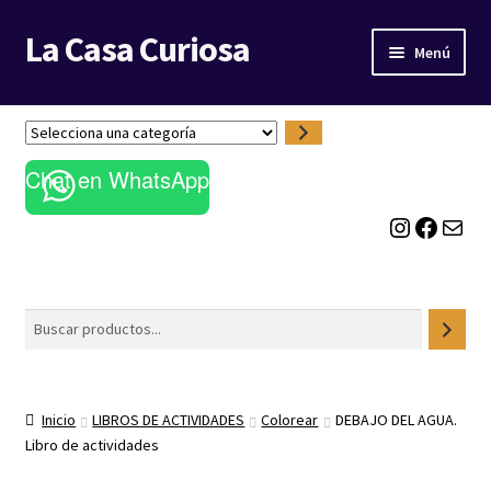
La Casa Curiosa
Ir
Ir
Menú
a
al
la
contenido
LIBRERÍA
navegación
S
e
BLOG
Chat en WhatsApp
l
e
Instagram
Facebook
Correo electrónico
c
c
i
o
Buscar
n
a
u
n
Inicio
LIBROS DE ACTIVIDADES
Colorear
DEBAJO DEL AGUA.
a
Libro de actividades
c
a