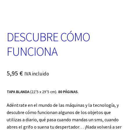
t
e
g
o
r
DESCUBRE CÓMO
í
a
FUNCIONA
5,95
€
IVA incluido
TAPA BLANDA
(22’5 x 29’5 cm).
80 PÁGINAS
.
Adéntrate en el mundo de las máquinas y la tecnología, y
descubre cómo funcionan algunos de los objetos que
utilizas a diario, qué pasa cuando mandas un sms, cuando
abres el grifo o suena tu despertador… ¡Nada volverá a ser