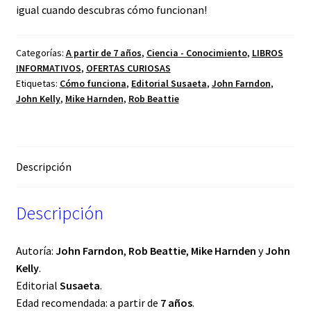
igual cuando descubras cómo funcionan!
Categorías:
A partir de 7 años
,
Ciencia - Conocimiento
,
LIBROS
INFORMATIVOS
,
OFERTAS CURIOSAS
Etiquetas:
Cómo funciona
,
Editorial Susaeta
,
John Farndon
,
John Kelly
,
Mike Harnden
,
Rob Beattie
Descripción
Descripción
Autoría:
John Farndon
,
Rob Beattie
,
Mike Harnden
y
John
Kelly
.
Editorial
Susaeta
.
Edad recomendada: a partir de
7 años
.