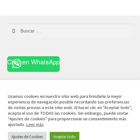
Buscar:
Chat en WhatsApp
Usamos cookies en nuestro sitio web para brindarle la mejor
experiencia de navegación posible recordando sus preferencias
© 2021 La Casa Curiosa
Aviso Legal
Términos y
de visitas previas a este sitio web. Al hacer clic en "Aceptar todo",
acepta el uso de TODAS las cookies. Sin embargo, puede visitar
Condiciones
Política de Privacidad
Política de Cookies
"Ajustes de cookies" para proporcionar un consentimiento más
ajustado.
Leer más
Ajustes de Cookies
Aceptar todo
0