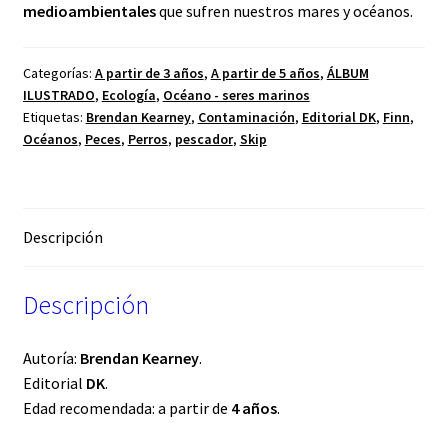
medioambientales
que sufren nuestros mares y océanos.
Categorías:
A partir de 3 años
,
A partir de 5 años
,
ÁLBUM
ILUSTRADO
,
Ecología
,
Océano - seres marinos
Etiquetas:
Brendan Kearney
,
Contaminación
,
Editorial DK
,
Finn
,
Océanos
,
Peces
,
Perros
,
pescador
,
Skip
Descripción
Descripción
Autoría:
Brendan Kearney
.
Editorial
DK
.
Edad recomendada: a partir de
4 años
.