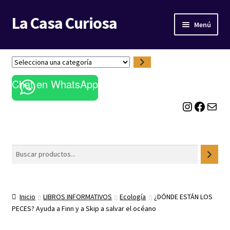
La Casa Curiosa
Ir
Ir
Menú
a
al
la
contenido
LIBRERÍA
navegación
S
e
BLOG
Chat en WhatsApp
l
e
Instagram
Facebook
Correo electrónico
c
c
i
o
Buscar
n
a
u
n
Inicio
LIBROS INFORMATIVOS
Ecología
¿DÓNDE ESTÁN LOS
a
PECES? Ayuda a Finn y a Skip a salvar el océano
c
a