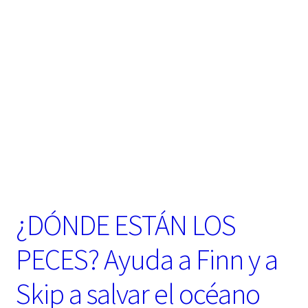
t
e
g
o
r
í
a
¿DÓNDE ESTÁN LOS
PECES? Ayuda a Finn y a
Skip a salvar el océano