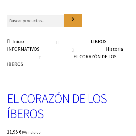
o
n
a
Buscar
u
n
a
Inicio
LIBROS
c
INFORMATIVOS
Historia
a
t
EL CORAZÓN DE LOS
e
ÍBEROS
g
o
r
í
EL CORAZÓN DE LOS
a
ÍBEROS
11,95
€
IVA incluido