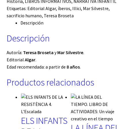
Historia
,
LIBROS INFORMATIVOS
,
NARRATIVA INFANTIL
Etiquetas:
Editorial Algar
,
íberos
,
Illici
,
Mar Silvestre
,
sacrificio humano
,
Teresa Broseta
Descripción
Descripción
Autoría:
Teresa Broseta
y
Mar Silvestre
.
Editorial
Algar
.
Edad recomendada: a partir de
8 años
.
Productos relacionados
ELS INFANTS
LA LÍNEA DEL