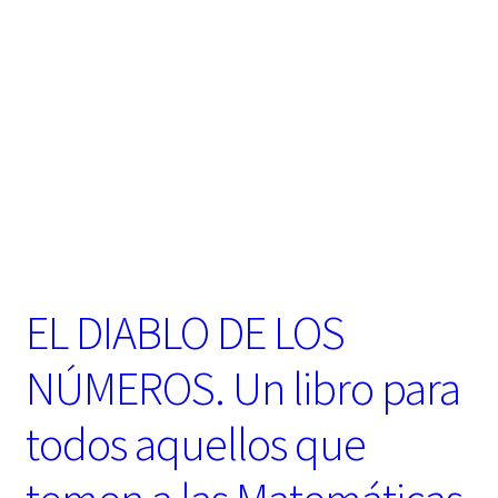
t
e
g
o
r
í
a
EL DIABLO DE LOS
NÚMEROS. Un libro para
todos aquellos que