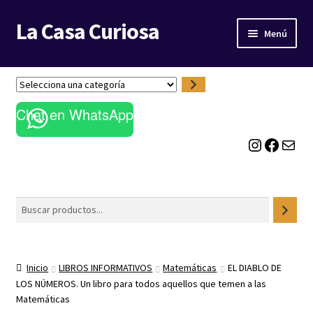
La Casa Curiosa
Ir
Ir
Menú
a
al
la
contenido
LIBRERÍA
navegación
S
e
BLOG
Chat en WhatsApp
l
e
Instagram
Facebook
Correo electrónico
c
c
i
o
Buscar
n
a
u
n
Inicio
LIBROS INFORMATIVOS
Matemáticas
EL DIABLO DE
a
LOS NÚMEROS. Un libro para todos aquellos que temen a las
c
Matemáticas
a