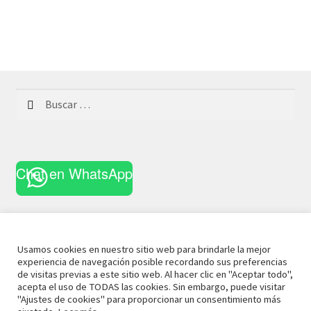
Buscar:
Chat en WhatsApp
Usamos cookies en nuestro sitio web para brindarle la mejor
experiencia de navegación posible recordando sus preferencias
© 2021 La Casa Curiosa
Aviso Legal
Términos y
de visitas previas a este sitio web. Al hacer clic en "Aceptar todo",
acepta el uso de TODAS las cookies. Sin embargo, puede visitar
Condiciones
Política de Privacidad
Política de Cookies
"Ajustes de cookies" para proporcionar un consentimiento más