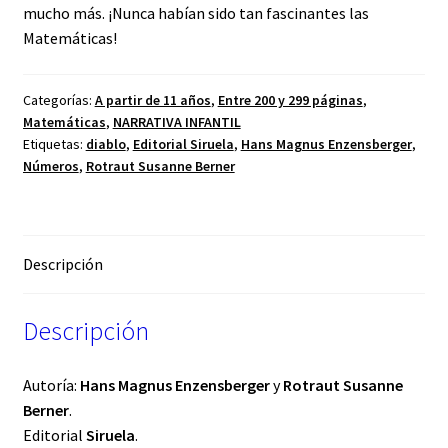
mucho más. ¡Nunca habían sido tan fascinantes las
Matemáticas!
Categorías:
A partir de 11 años
,
Entre 200 y 299 páginas
,
Matemáticas
,
NARRATIVA INFANTIL
Etiquetas:
diablo
,
Editorial Siruela
,
Hans Magnus Enzensberger
,
Números
,
Rotraut Susanne Berner
Descripción
Descripción
Autoría:
Hans Magnus Enzensberger
y
Rotraut Susanne
Berner
.
Editorial
Siruela
.