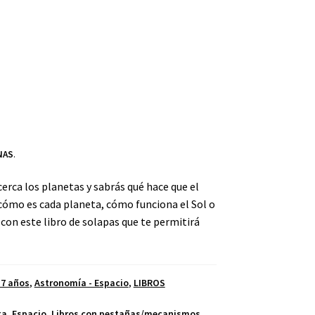
NAS
.
 cerca los planetas y sabrás qué hace que el
 cómo es cada planeta, cómo funciona el Sol o
s con este libro de solapas que te permitirá
 7 años
,
Astronomía - Espacio
,
LIBROS
ta
,
Espacio
,
Libros con pestañas/mecanismos
,