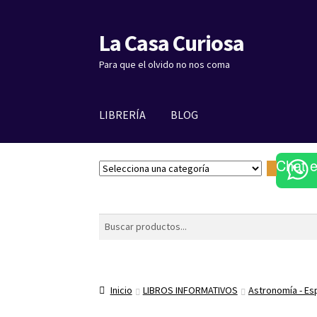
La Casa Curiosa
Ir
Ir
a
al
Para que el olvido no nos coma
la
contenido
navegación
LIBRERÍA
BLOG
Chat 
S
e
l
e
Buscar
c
c
i
o
Inicio
LIBROS INFORMATIVOS
Astronomía - Es
n
a