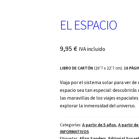
EL ESPACIO
9,95
€
IVA incluido
LIBRO DE CARTÓN
(20’7 x 22’7 cm).
16 PÁGI
Viaja por el sistema solar para ver de
espacio sea tan especial: descubrirás
las maravillas de los viajes espaciale
explorar la inmensidad del universo.
Categorías:
A partir de 5 años
,
A partir de
INFORMATIVOS
Etiquetas:
Allan Sanders
,
Editorial Susae