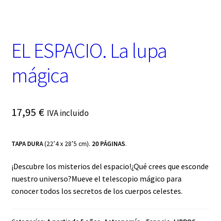
t
e
g
o
EL ESPACIO. La lupa
r
í
a
mágica
17,95
€
IVA incluido
TAPA DURA
(22’4 x 28’5 cm).
20 PÁGINAS
.
¡Descubre los misterios del espacio!¿Qué crees que esconde
nuestro universo?Mueve el telescopio mágico para
conocer todos los secretos de los cuerpos celestes.