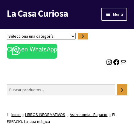
La Casa Curiosa
Ir
Ir
Menú
a
al
la
contenido
LIBRERÍA
navegación
S
e
BLOG
Chat en WhatsApp
l
e
Instagram
Facebook
Correo electrónico
c
c
i
o
Buscar
n
a
u
n
Inicio
LIBROS INFORMATIVOS
Astronomía - Espacio
EL
a
ESPACIO. La lupa mágica
c
a