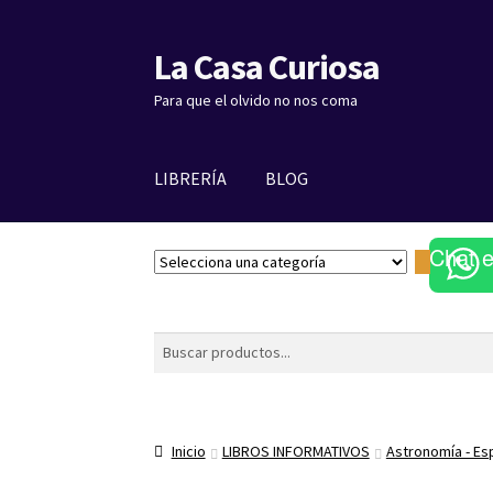
La Casa Curiosa
Ir
Ir
a
al
Para que el olvido no nos coma
la
contenido
navegación
LIBRERÍA
BLOG
Chat 
S
e
l
e
Buscar
c
c
i
o
Inicio
LIBROS INFORMATIVOS
Astronomía - Es
n
a