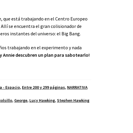
e, que está trabajando en el Centro Europeo
 Allí se encuentra el gran colisionador de
eros instantes del universo: el Big Bang.
años trabajando en el experimento y nada
 y
Annie
descubren un plan para sabotearlo!
 - Espacio
,
Entre 200 y 299 páginas
,
NARRATIVA
olsillo
,
George
,
Lucy Hawking
,
Stephen Hawking