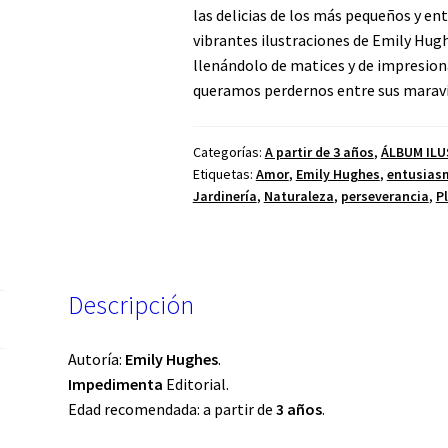
las delicias de los más pequeños y en
vibrantes ilustraciones de Emily Hug
llenándolo de matices y de impresion
queramos perdernos entre sus maravil
Categorías:
A partir de 3 años
,
ÁLBUM IL
Etiquetas:
Amor
,
Emily Hughes
,
entusias
Jardinería
,
Naturaleza
,
perseverancia
,
P
Descripción
Autoría:
Emily Hughes
.
Impedimenta
Editorial.
Edad recomendada: a partir de
3 años
.