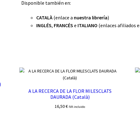
Disponible también en:
CATALÀ
(enlace a
nuestra librería
)
INGLÉS
,
FRANCÉS
e
ITALIANO
(enlaces afiliados 
)
A LA RECERCA DE LA FLOR MILESCLATS
DAURADA (Català)
16,50
€
IVA incluido