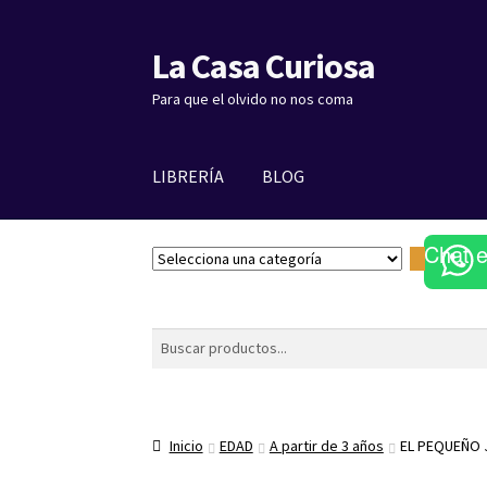
La Casa Curiosa
Ir
Ir
a
al
Para que el olvido no nos coma
la
contenido
navegación
LIBRERÍA
BLOG
Chat 
S
e
l
e
Buscar
c
c
i
o
Inicio
EDAD
A partir de 3 años
EL PEQUEÑO 
n
a