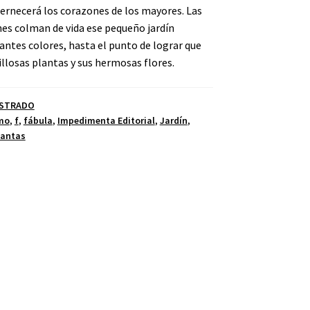
ternecerá los corazones de los mayores. Las
hes colman de vida ese pequeño jardín
antes colores, hasta el punto de lograr que
losas plantas y sus hermosas flores.
USTRADO
mo
,
f
,
fábula
,
Impedimenta Editorial
,
Jardín
,
lantas