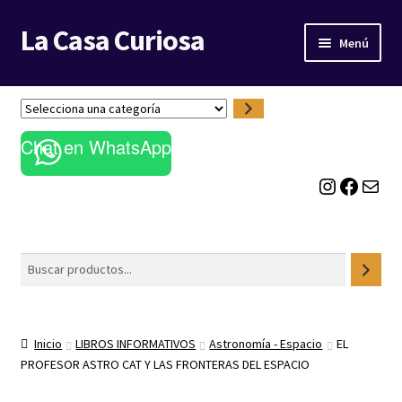
La Casa Curiosa
Ir
Ir
Menú
a
al
la
contenido
LIBRERÍA
navegación
S
e
BLOG
Chat en WhatsApp
l
e
Instagram
Facebook
Correo electrónico
c
c
i
o
Buscar
n
a
u
n
Inicio
LIBROS INFORMATIVOS
Astronomía - Espacio
EL
a
PROFESOR ASTRO CAT Y LAS FRONTERAS DEL ESPACIO
c
a