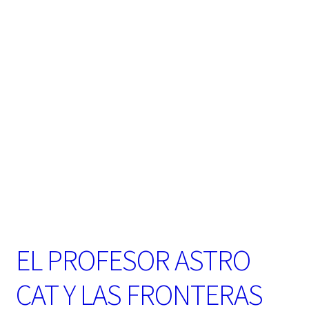
t
e
g
o
r
í
a
EL PROFESOR ASTRO
CAT Y LAS FRONTERAS