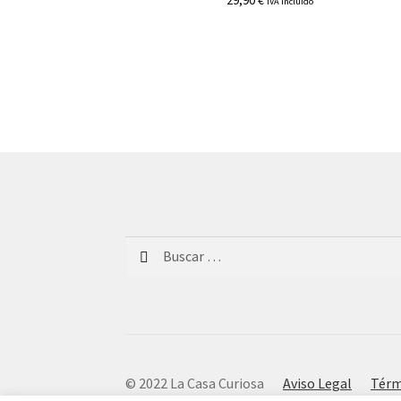
29,90
€
IVA incluido
Buscar:
© 2022 La Casa Curiosa
Aviso Legal
Térm