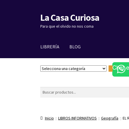
La Casa Curiosa
Ir
Ir
a
al
Para que el olvido no nos coma
la
contenido
navegación
LIBRERÍA
BLOG
Chat 
S
e
l
e
Buscar
c
c
i
o
Inicio
LIBROS INFORMATIVOS
Geografía
EL 
n
a