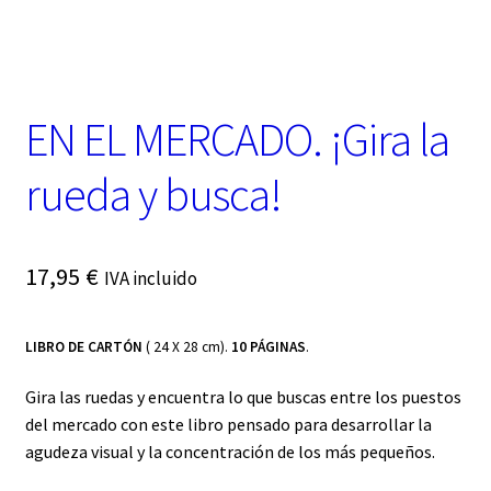
t
e
g
o
r
EN EL MERCADO. ¡Gira la
í
a
rueda y busca!
17,95
€
IVA incluido
LIBRO DE CARTÓN
( 24 X 28 cm).
10 PÁGINAS
.
Gira las ruedas y encuentra lo que buscas entre los puestos
del mercado con este libro pensado para desarrollar la
agudeza visual y la concentración de los más pequeños.