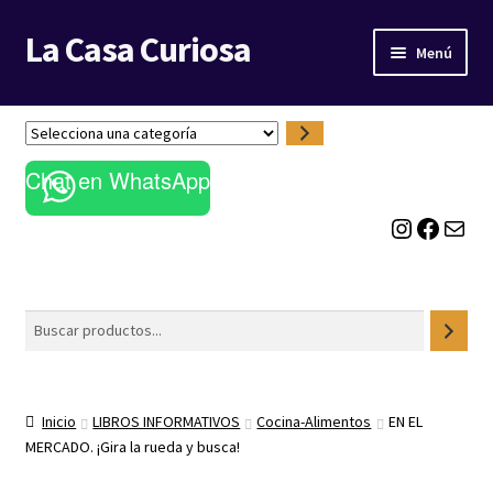
La Casa Curiosa
Ir
Ir
Menú
a
al
la
contenido
LIBRERÍA
navegación
S
e
BLOG
Chat en WhatsApp
l
e
Instagram
Facebook
Correo electrónico
c
c
i
o
Buscar
n
a
u
n
Inicio
LIBROS INFORMATIVOS
Cocina-Alimentos
EN EL
a
MERCADO. ¡Gira la rueda y busca!
c
a