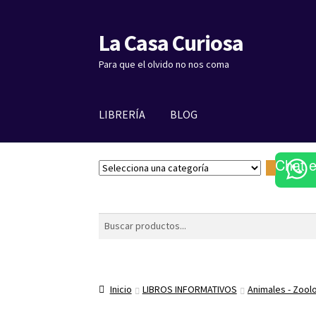
La Casa Curiosa
Ir
Ir
a
al
Para que el olvido no nos coma
la
contenido
navegación
LIBRERÍA
BLOG
Chat 
S
e
l
e
Buscar
c
c
i
o
Inicio
LIBROS INFORMATIVOS
Animales - Zool
n
a