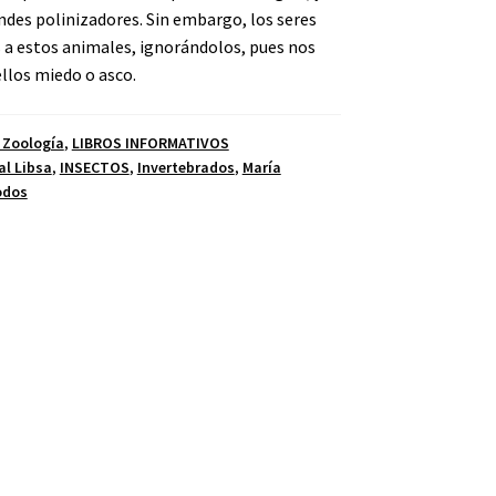
ndes polinizadores. Sin embargo, los seres
 a estos animales, ignorándolos, pues nos
llos miedo o asco.
 Zoología
,
LIBROS INFORMATIVOS
al Libsa
,
INSECTOS
,
Invertebrados
,
María
odos