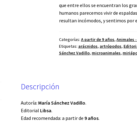
que entre ellos se encuentran los gra
humanos parecemos vivir de espaldas
resultan incómodos, y sentimos por e
Categorías:
A partir de 9 años
,
Animales -
Etiquetas:
arácnidos
,
artrópodos
,
Editori
Sánchez Vadillo
,
microanimales
,
miriáp
Descripción
Autoría:
María Sánchez Vadillo
.
Editorial
Libsa
.
Edad recomendada: a partir de
9 años
.