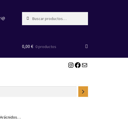
Buscar
Buscar
ri@
por:
0,00
€
0 productos
Instagram
Facebook
Correo electrónico
, Arácnidos…