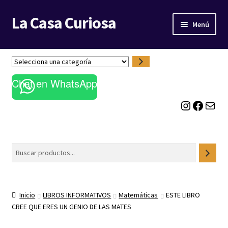
La Casa Curiosa
Ir
Ir
Menú
a
al
la
contenido
LIBRERÍA
navegación
S
e
BLOG
Chat en WhatsApp
l
e
Instagram
Facebook
Correo electrónico
c
c
i
o
Buscar
n
a
u
n
Inicio
LIBROS INFORMATIVOS
Matemáticas
ESTE LIBRO
a
CREE QUE ERES UN GENIO DE LAS MATES
c
a