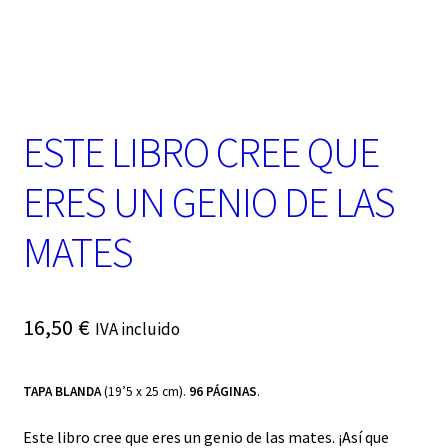
t
e
g
o
r
í
a
ESTE LIBRO CREE QUE
ERES UN GENIO DE LAS
MATES
16,50
€
IVA incluido
TAPA BLANDA
(19’5 x 25 cm).
96 PÁGINAS
.
Este libro cree que eres un genio de las mates. ¡Así que