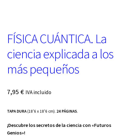
t
e
g
o
r
FÍSICA CUÁNTICA. La
í
a
ciencia explicada a los
más pequeños
7,95
€
IVA incluido
TAPA DURA
(18’6 x 18’6 cm).
24 PÁGINAS
.
¡Descubre los secretos de la ciencia con «Futuros
Genios»!