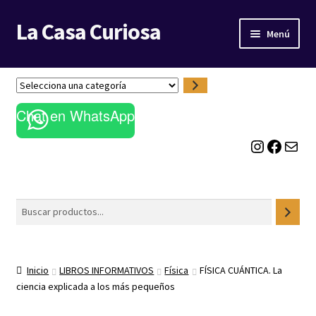
La Casa Curiosa
Ir
Ir
Menú
a
al
la
contenido
LIBRERÍA
navegación
S
e
BLOG
Chat en WhatsApp
l
e
Instagram
Facebook
Correo electrónico
c
c
i
o
Buscar
n
a
u
n
Inicio
LIBROS INFORMATIVOS
Física
FÍSICA CUÁNTICA. La
a
ciencia explicada a los más pequeños
c
a