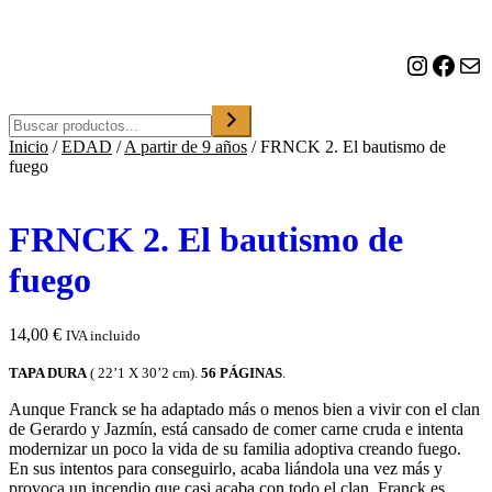
o
n
a
Instagram
Facebook
Correo electrónico
u
n
a
Buscar
c
Inicio
/
EDAD
/
A partir de 9 años
/
FRNCK 2. El bautismo de
a
fuego
t
e
g
o
FRNCK 2. El bautismo de
r
í
fuego
a
14,00
€
IVA incluido
TAPA DURA
( 22’1 X 30’2 cm).
56 PÁGINAS
.
Aunque Franck se ha adaptado más o menos bien a vivir con el clan
de Gerardo y Jazmín, está cansado de comer carne cruda e intenta
modernizar un poco la vida de su familia adoptiva creando fuego.
En sus intentos para conseguirlo, acaba liándola una vez más y
provoca un incendio que casi acaba con todo el clan. Franck es