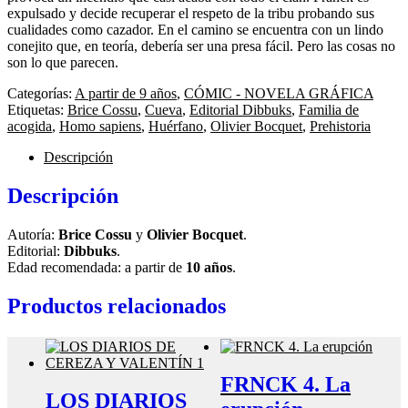
expulsado y decide recuperar el respeto de la tribu probando sus
cualidades como cazador. En el camino se encuentra con un lindo
conejito que, en teoría, debería ser una presa fácil. Pero las cosas no
son lo que parecen.
Categorías:
A partir de 9 años
,
CÓMIC - NOVELA GRÁFICA
Etiquetas:
Brice Cossu
,
Cueva
,
Editorial Dibbuks
,
Familia de
acogida
,
Homo sapiens
,
Huérfano
,
Olivier Bocquet
,
Prehistoria
Descripción
Descripción
Autoría:
Brice Cossu
y
Olivier Bocquet
.
Editorial:
Dibbuks
.
Edad recomendada: a partir de
10 años
.
Productos relacionados
FRNCK 4. La
LOS DIARIOS