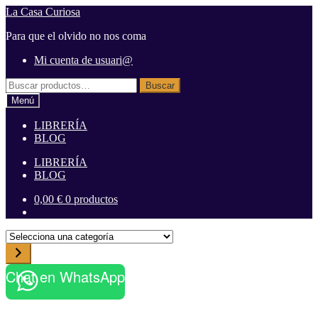
Ir
Ir
La Casa Curiosa
a
al
Para que el olvido no nos coma
la
contenido
navegación
Mi cuenta de usuari@
Buscar
Buscar
por:
Menú
LIBRERÍA
BLOG
LIBRERÍA
BLOG
0,00
€
0 productos
S
e
l
Chat en WhatsApp
e
c
c
i