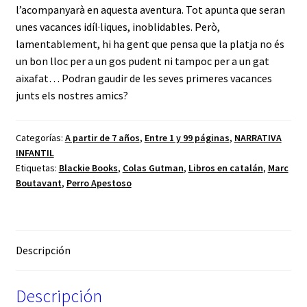
l’acompanyarà en aquesta aventura. Tot apunta que seran
unes vacances idíl·liques, inoblidables. Però,
lamentablement, hi ha gent que pensa que la platja no és
un bon lloc per a un gos pudent ni tampoc per a un gat
aixafat… Podran gaudir de les seves primeres vacances
junts els nostres amics?
Categorías:
A partir de 7 años
,
Entre 1 y 99 páginas
,
NARRATIVA
INFANTIL
Etiquetas:
Blackie Books
,
Colas Gutman
,
Libros en catalán
,
Marc
Boutavant
,
Perro Apestoso
Descripción
Descripción