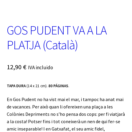
t
e
g
o
GOS PUDENT VA A LA
r
í
a
PLATJA (Català)
12,90
€
IVA incluido
TAPA DURA
(14 x 21 cm).
80 PÁGINAS
.
En Gos Pudent no ha vist mai el mar, i tampoc ha anat mai
de vacances. Per això quan li ofereixen una plaça a les
Colònies Depriments no s’ho pensa dos cops: per fi viatjarà
a la costa! Potser fins i tot coneixerà un nen de qui fer-se
amic inseparable! I en Gatxafat, el seu amic fidel,