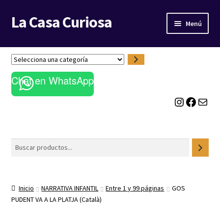
La Casa Curiosa
Ir
Ir
Menú
a
al
la
contenido
LIBRERÍA
navegación
S
e
BLOG
Chat en WhatsApp
l
e
Instagram
Facebook
Correo electrónico
c
c
i
o
Buscar
n
a
u
n
Inicio
NARRATIVA INFANTIL
Entre 1 y 99 páginas
GOS
a
PUDENT VA A LA PLATJA (Català)
c
a