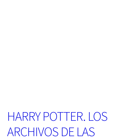
t
e
g
o
r
í
a
HARRY POTTER. LOS
ARCHIVOS DE LAS