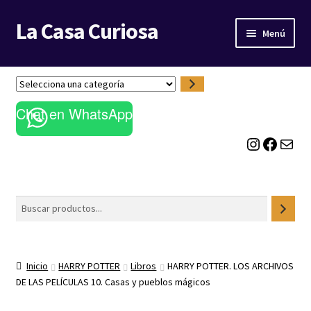
La Casa Curiosa
Ir
Ir
Menú
a
al
la
contenido
LIBRERÍA
navegación
S
e
BLOG
Chat en WhatsApp
l
e
Instagram
Facebook
Correo electrónico
c
c
i
o
Buscar
n
a
u
n
Inicio
HARRY POTTER
Libros
HARRY POTTER. LOS ARCHIVOS
a
DE LAS PELÍCULAS 10. Casas y pueblos mágicos
c
a