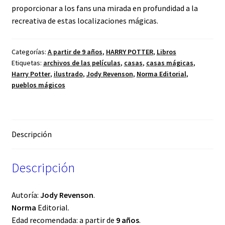
proporcionar a los fans una mirada en profundidad a la
recreativa de estas localizaciones mágicas.
Categorías:
A partir de 9 años
,
HARRY POTTER
,
Libros
Etiquetas:
archivos de las películas
,
casas
,
casas mágicas
,
Harry Potter
,
ilustrado
,
Jody Revenson
,
Norma Editorial
,
pueblos mágicos
Descripción
Descripción
Autoría:
Jody Revenson
.
Norma
Editorial.
Edad recomendada: a partir de
9 años
.