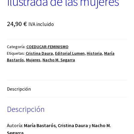
ilustrada de las mujeres
24,90
€
IVA incluido
Categoría:
COEDUCAR-FEMINISMO
Etiquetas:
Cristina Daura
,
Editorial Lumen
,
Historia
,
María
Bastarós
,
Mujeres
,
Nacho M. Segarra
Descripción
Descripción
Autoría:
María Bastarós
,
Cristina Daura
y
Nacho M.
Segarra
.