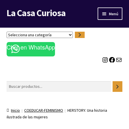
La Casa Curiosa
Ir
Ir
Menú
a
al
la
contenido
LIBRERÍA
navegación
S
e
BLOG
Chat en WhatsApp
l
e
Instagram
Facebook
Correo electrónico
c
c
i
o
Buscar
n
a
u
n
Inicio
COEDUCAR-FEMINISMO
HERSTORY. Una historia
a
ilustrada de las mujeres
c
a