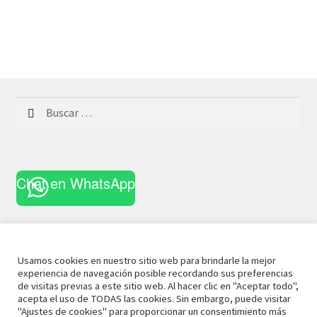
Buscar:
Chat en WhatsApp
Usamos cookies en nuestro sitio web para brindarle la mejor
experiencia de navegación posible recordando sus preferencias
© 2021 La Casa Curiosa
Aviso Legal
Términos y
de visitas previas a este sitio web. Al hacer clic en "Aceptar todo",
acepta el uso de TODAS las cookies. Sin embargo, puede visitar
Condiciones
Política de Privacidad
Política de Cookies
"Ajustes de cookies" para proporcionar un consentimiento más