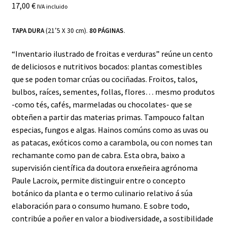
17,00
€
IVA incluido
TAPA DURA
(21’5 X 30 cm).
80 PÁGINAS
.
“Inventario ilustrado de froitas e verduras” reúne un cento
de deliciosos e nutritivos bocados: plantas comestibles
que se poden tomar crúas ou cociñadas. Froitos, talos,
bulbos, raíces, sementes, follas, flores… mesmo produtos
-como tés, cafés, marmeladas ou chocolates- que se
obteñen a partir das materias primas. Tampouco faltan
especias, fungos e algas. Hainos comúns como as uvas ou
as patacas, exóticos como a carambola, ou con nomes tan
rechamante como pan de cabra. Esta obra, baixo a
supervisión científica da doutora enxeñeira agrónoma
Paule Lacroix, permite distinguir entre o concepto
botánico da planta e o termo culinario relativo á súa
elaboración para o consumo humano. E sobre todo,
contribúe a poñer en valor a biodiversidade, a sostibilidade