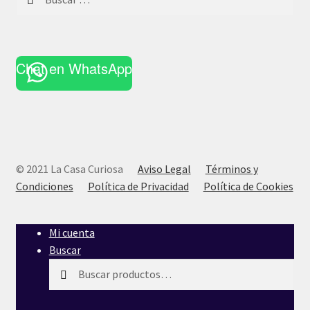
Chat en WhatsApp
© 2021 La Casa Curiosa
Aviso Legal
Términos y
Condiciones
Política de Privacidad
Política de Cookies
Mi cuenta
Buscar
Buscar
Buscar
por: