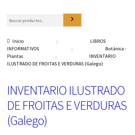
o
n
a
Buscar
u
n
a
Inicio
LIBROS
c
INFORMATIVOS
Botánica -
a
t
Plantas
INVENTARIO
e
ILUSTRADO DE FROITAS E VERDURAS (Galego)
g
o
r
INVENTARIO ILUSTRADO
í
a
DE FROITAS E VERDURAS
(Galego)