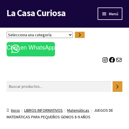
La Casa Curiosa
Ir
Ir
Menú
a
al
la
contenido
LIBRERÍA
navegación
S
e
BLOG
Chat en WhatsApp
l
e
Instagram
Facebook
Correo electrónico
c
c
i
o
Buscar
n
a
u
n
Inicio
LIBROS INFORMATIVOS
Matemáticas
JUEGOS DE
a
MATEMÁTICAS PARA PEQUEÑOS GENIOS 8-9 AÑOS
c
a