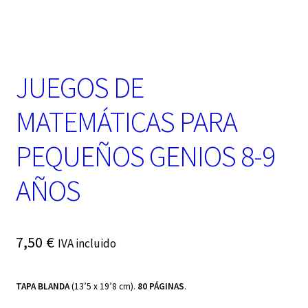
t
e
g
o
r
JUEGOS DE
í
a
MATEMÁTICAS PARA
PEQUEÑOS GENIOS 8-9
AÑOS
7,50
€
IVA incluido
TAPA BLANDA
(13’5 x 19’8 cm).
80 PÁGINAS
.